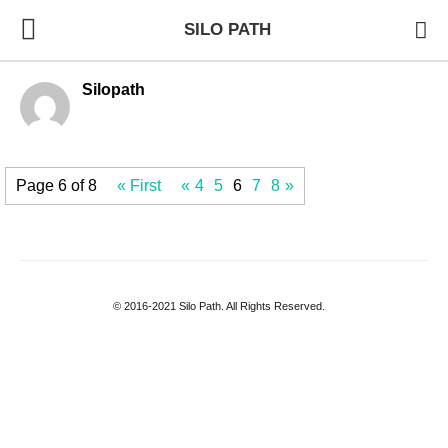
SILO PATH
Silopath
Page 6 of 8
« First
«
4
5
6
7
8
»
© 2016-2021 Silo Path. All Rights Reserved.